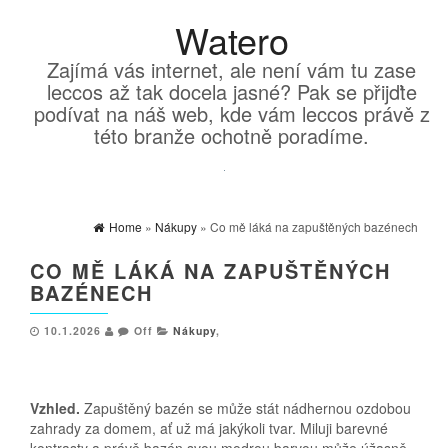
Watero
Zajímá vás internet, ale není vám tu zase
leccos až tak docela jasné? Pak se přijďte
podívat na náš web, kde vám leccos právě z
této branže ochotně poradíme.
Home
»
Nákupy
» Co mě láká na zapuštěných bazénech
CO MĚ LÁKÁ NA ZAPUŠTĚNÝCH
BAZÉNECH
10.1.2026
Off
Nákupy
,
Vzhled.
Zapuštěný bazén se může stát nádhernou ozdobou
zahrady za domem, ať už má jakýkoli tvar. Miluji barevné