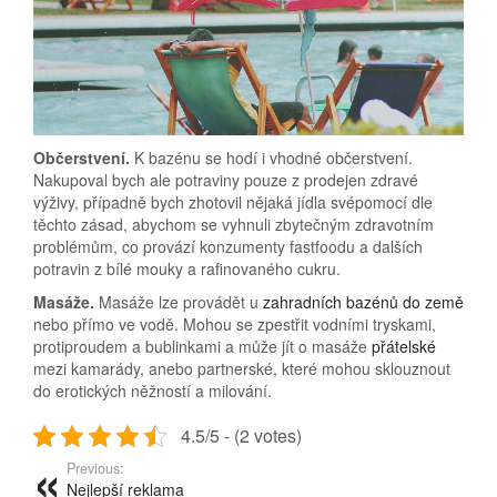
Občerstvení.
K bazénu se hodí i vhodné občerstvení.
Nakupoval bych ale potraviny pouze z prodejen zdravé
výživy, případně bych zhotovil nějaká jídla svépomocí dle
těchto zásad, abychom se vyhnuli zbytečným zdravotním
problémům, co provází konzumenty fastfoodu a dalších
potravin z bílé mouky a rafinovaného cukru.
Masáže.
Masáže lze provádět u
zahradních bazénů do země
nebo přímo ve vodě. Mohou se zpestřit vodními tryskami,
protiproudem a bublinkami a může jít o masáže
přátelské
mezi kamarády, anebo partnerské, které mohou sklouznout
do erotických něžností a milování.
4.5/5 - (2 votes)
Previous:
Nejlepší reklama