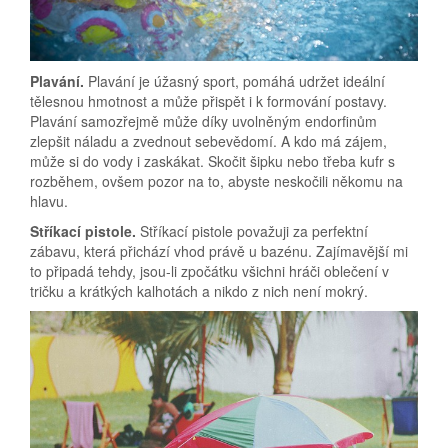
Plavání.
Plavání je úžasný sport, pomáhá udržet ideální
tělesnou hmotnost a může přispět i k formování postavy.
Plavání samozřejmě může díky uvolněným endorfinům
zlepšit náladu a zvednout sebevědomí. A kdo má zájem,
může si do vody i zaskákat. Skočit šipku nebo třeba kufr s
rozběhem, ovšem pozor na to, abyste neskočili někomu na
hlavu.
Stříkací pistole.
Stříkací pistole považuji za perfektní
zábavu, která přichází vhod právě u bazénu. Zajímavější mi
to připadá tehdy, jsou-li zpočátku všichni hráči oblečení v
tričku a krátkých kalhotách a nikdo z nich není mokrý.