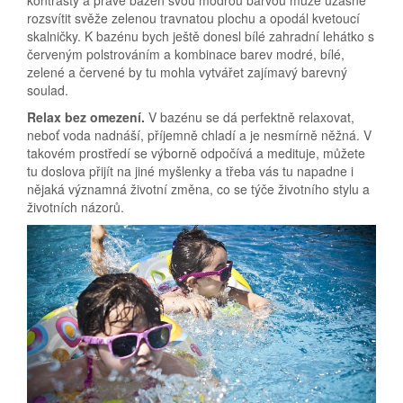
kontrasty a právě bazén svou modrou barvou může úžasně
rozsvítit svěže zelenou travnatou plochu a opodál kvetoucí
skalničky. K bazénu bych ještě donesl bílé zahradní lehátko s
červeným polstrováním a kombinace barev modré, bílé,
zelené a červené by tu mohla vytvářet zajímavý barevný
soulad.
Relax bez omezení.
V bazénu se dá perfektně relaxovat,
neboť voda nadnáší, příjemně chladí a je nesmírně něžná. V
takovém prostředí se výborně odpočívá a medituje, můžete
tu doslova přijít na jiné myšlenky a třeba vás tu napadne i
nějaká významná životní změna, co se týče životního stylu a
životních názorů.