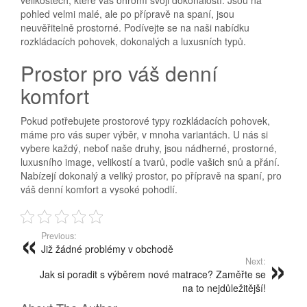
velikostech, které vás ohromí svoji dokonalostí. Jsou na
pohled velmi malé, ale po přípravě na spaní, jsou
neuvěřitelně prostorné. Podívejte se na naši nabídku
rozkládacích pohovek
, dokonalých a luxusních typů.
Prostor pro váš denní
komfort
Pokud potřebujete prostorové typy rozkládacích pohovek,
máme pro vás super výběr, v mnoha variantách. U nás si
vybere každý, neboť naše druhy, jsou nádherné, prostorné,
luxusního image, velikostí a tvarů, podle vašich snů a přání.
Nabízejí dokonalý a veliký prostor, po přípravě na spaní, pro
váš denní komfort a vysoké pohodlí.
Previous:
Již žádné problémy v obchodě
Next:
Jak si poradit s výběrem nové matrace? Zaměřte se
na to nejdůležitější!