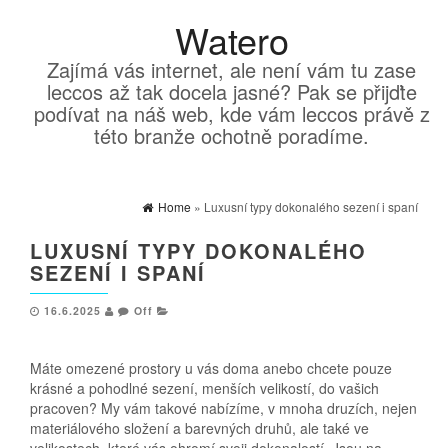
Watero
Zajímá vás internet, ale není vám tu zase
leccos až tak docela jasné? Pak se přijďte
podívat na náš web, kde vám leccos právě z
této branže ochotně poradíme.
Home
» Luxusní typy dokonalého sezení i spaní
LUXUSNÍ TYPY DOKONALÉHO
SEZENÍ I SPANÍ
16.6.2025
Off
Máte omezené prostory u vás doma anebo chcete pouze
krásné a pohodlné sezení, menších velikostí, do vašich
pracoven? My vám takové nabízíme, v mnoha druzích, nejen
materiálového složení a barevných druhů, ale také ve