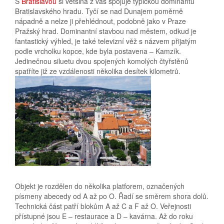
S
Bratislavou
si většina z vás spojuje typickou dominantu
Bratislavského hradu. Tyčí se nad Dunajem poměrně
nápadně a nelze ji přehlédnout, podobně jako v Praze
Pražský hrad. Dominantní stavbou nad městem, odkud je
fantastický výhled, je také televizní věž s názvem přijatým
podle vrcholku kopce, kde byla postavena – Kamzík.
Jedinečnou siluetu dvou spojených komolých čtyřstěnů
spatříte již ze vzdálenosti několika desítek kilometrů.
Objekt je rozdělen do několika platforem, označených
písmeny abecedy od A až po O. Řadí se směrem shora dolů.
Technická část patří blokům A až C a F až O. Veřejnosti
přístupné jsou E – restaurace a D – kavárna. Až do roku