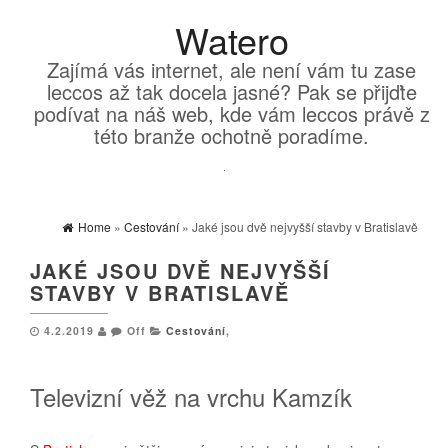
Watero
Zajímá vás internet, ale není vám tu zase
leccos až tak docela jasné? Pak se přijďte
podívat na náš web, kde vám leccos právě z
této branže ochotně poradíme.
Home
»
Cestování
» Jaké jsou dvě nejvyšší stavby v Bratislavě
JAKÉ JSOU DVĚ NEJVYŠŠÍ
STAVBY V BRATISLAVĚ
4.2.2019
Off
Cestování
,
Televizní věž na vrchu Kamzík