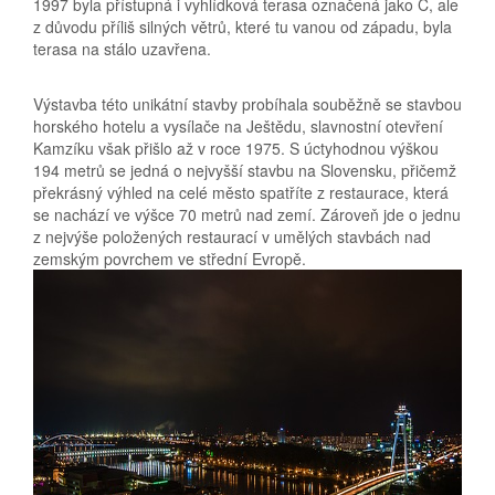
1997 byla přístupná i vyhlídková terasa označená jako C, ale
z důvodu příliš silných větrů, které tu vanou od západu, byla
terasa na stálo uzavřena.
Výstavba této unikátní stavby probíhala souběžně se stavbou
horského hotelu a vysílače na Ještědu, slavnostní otevření
Kamzíku však přišlo až v roce 1975. S úctyhodnou výškou
194 metrů se jedná o nejvyšší stavbu na Slovensku, přičemž
překrásný výhled na celé město spatříte z restaurace, která
se nachází ve výšce 70 metrů nad zemí. Zároveň jde o jednu
z nejvýše položených restaurací v umělých stavbách nad
zemským povrchem ve střední Evropě.