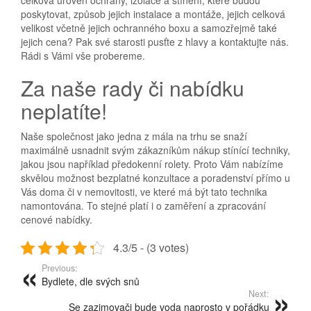
celková úroveň ochrany, izolace a stínění, které budou
poskytovat, způsob jejich instalace a montáže, jejich celková
velikost včetně jejich ochranného boxu a samozřejmě také
jejich cena? Pak své starosti pusťte z hlavy a kontaktujte nás.
Rádi s Vámi vše probereme.
Za naše rady či nabídku
neplatíte!
Naše společnost jako jedna z mála na trhu se snaží
maximálně usnadnit svým zákazníkům nákup stínící techniky,
jakou jsou například předokenní rolety. Proto Vám nabízíme
skvělou možnost bezplatné konzultace a poradenství přímo u
Vás doma či v nemovitosti, ve které má být tato technika
namontována. To stejné platí i o zaměření a zpracování
cenové nabídky.
4.3/5 - (3 votes)
Previous:
Bydlete, dle svých snů
Next:
Se zazimovači bude voda naprosto v pořádku