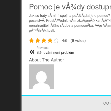
Pomoc je vÅ¾dy dostup
Jak se tedy sÂ nimi spojit a poÅ¾Ã¡dat je o pomoc
poselstvÃ­. ProstÅ™ednictvÃ­m zkuÅ¡enÃ© kartÃ¡Å™k
nenahraditelnÃ©ho rÃ¡dce a pomocnÃ­ka. VÅ¡e VÃ¡m je
pÅ™Ã­leÅ¾itosti.
4/5 - (9 votes)
Previous:
Stěhování není problém
About The Author
COP