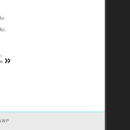
tÃ©
nÃ©
t:
lo
4WP