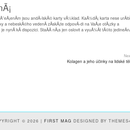
nÃ¡
? Å˜eÅ¡enÃ­m jsou
andÄ›lskÃ© karty vÃ½klad
. KaÅ¾dÃ¡ karta nese urÄi
y a nebeskÃ©ho vedenÃ­ zÃ­skÃ¡te odpovÄ›di na VaÅ¡e otÃ¡zky a
 nynÃ­ kÂ dispozici. StaÄÃ­ nÃ¡s jen oslovit a vyuÅ¾Ã­t tÃ©to jedineÄ
Nex
Kolagen a jeho účinky na lidské tě
YRIGHT © 2026 |
FIRST MAG
DESIGNED BY THEMES