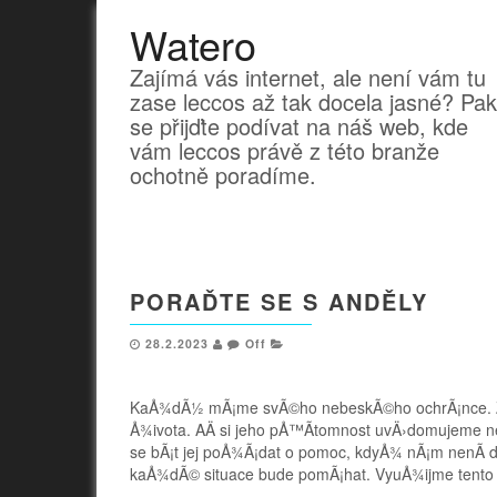
Watero
Zajímá vás internet, ale není vám tu
zase leccos až tak docela jasné? Pak
se přijďte podívat na náš web, kde
vám leccos právě z této branže
ochotně poradíme.
PORAĎTE SE S ANDĚLY
28.2.2023
Off
KaÅ¾dÃ½ mÃ¡me svÃ©ho nebeskÃ©ho ochrÃ¡nce. ZÃ­
Å¾ivota. AÄ si jeho pÅ™Ã­tomnost uvÄ›domujeme ne
se bÃ¡t jej poÅ¾Ã¡dat o pomoc, kdyÅ¾ nÃ¡m nenÃ­ d
kaÅ¾dÃ© situace bude pomÃ¡hat. VyuÅ¾ijme tento 