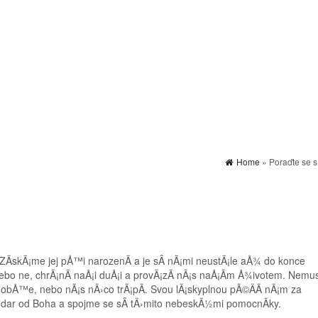
Home
» Poraďte se s
skÃ¡me jej pÅ™i narozenÃ­ a je sÂ nÃ¡mi neustÃ¡le aÅ¾ do konce
bo ne, chrÃ¡nÃ­ naÅ¡i duÅ¡i a provÃ¡zÃ­ nÃ¡s naÅ¡Ã­m Å¾ivotem. Nemu
obÅ™e, nebo nÃ¡s nÄ›co trÃ¡pÃ­. Svou lÃ¡skyplnou pÃ©ÄÃ­ nÃ¡m za
dar od Boha a spojme se sÂ tÄ›mito nebeskÃ½mi pomocnÃ­ky.