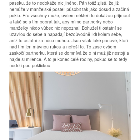
paseku, že to nedokáže nic jiného. Pán totiž zjistí, že již
nemůže v manželské posteli působit tak jako dosud a začíná
peklo. Pro všechny muže, ovšem někteří to dokážou přijmout
a také se s tím poprat tak, aby mimo partnerky nebo
manželky nikdo vůbec nic nepoznal. Bohužel ti ostatní se
uzavřou do sebe a napadají bezdůvodně lidi kolem sebe,
aniž to ostatní za něco mohou. Jsou však také pánové, kteří
nad tím jen mávnou rukou a neřeší to. To zase ovšem
zaskočí partnerku, která se domnívá že o ni muž již nestojí a
najde si milence. A to je konec celé rodiny, pokud se to tedy
nedrží pod pokličkou.