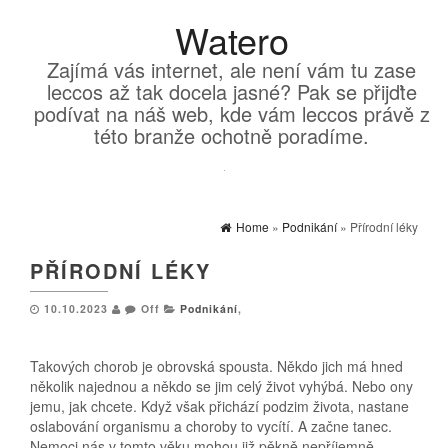
Watero
Zajímá vás internet, ale není vám tu zase
leccos až tak docela jasné? Pak se přijďte
podívat na náš web, kde vám leccos právě z
této branže ochotně poradíme.
Home
»
Podnikání
» Přírodní léky
PŘÍRODNÍ LÉKY
10.10.2023
Off
Podnikání
,
Takových chorob je obrovská spousta. Někdo jich má hned
několik najednou a někdo se jim celý život vyhýbá. Nebo ony
jemu, jak chcete. Když však přichází podzim života, nastane
oslabování organismu a choroby to vycítí. A začne tanec.
Nemoci nás v tomto věku mohou již pěkně nepříjemně