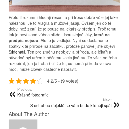
Proto ti rozumní hledají řešení a při troše dobré vůle jej také
naleznou. Je to Viagra a mužové jásají. Ovšem jen do té
doby, než zjistí, že je pouze na lékařský předpis. Proč tomu
tak je neví snad vůbec nikdo. Jsou stejné léky,
které na
předpis nejsou
. Ale to je vedlejší. Nyní se dostaneme
zpátky k té přírodě na začátku, protože pánové jistě objeví
Sildenafil
. Ten pro změnu neobjevila příroda, ale lékaři a
původně byl určen k něčemu zcela jinému. To však netřeba
rozebírat, jen je třeba říci, že to, co nemá příroda ve své
moci, může člověk částečně napravit.
4.2/5 - (9 votes)
Previous:
Krásné fotografie
Next:
S ostrahou objektů se vám bude klidněji spát
About The Author