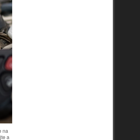
e na
jte a