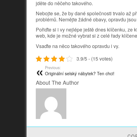
jděte do něčeho takového.
Nebojte se, že by dané společnosti trvalo až p
problémů. Nemějte žádné obavy, opravdu jsou
Pořiďte si i vy nejlépe ještě dnes klíčenku, ze 
web, kde je možné vybrat si z celé řady klíče
Vsaďte na něco takového opravdu i vy.
3.9/5 - (15 votes)
Previous:
Originální selský nábytek? Ten chci!
About The Author
COP