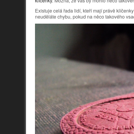
klíčenky.
Možná, že vás by mohlo něco takové
Existuje celá řada lidí, kteří mají právě klíčen
neuděláte chybu, pokud na něco takového vsadít