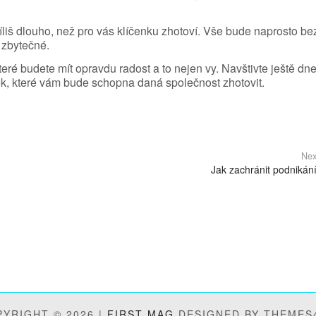
říliš dlouho, než pro vás klíčenku zhotoví. Vše bude naprosto be
 zbytečné.
které budete mít opravdu radost a to nejen vy. Navštivte ještě dn
nek, které vám bude schopna daná společnost zhotovit.
Nex
Jak zachránit podnikán
YRIGHT © 2026 |
FIRST MAG
DESIGNED BY THEMES