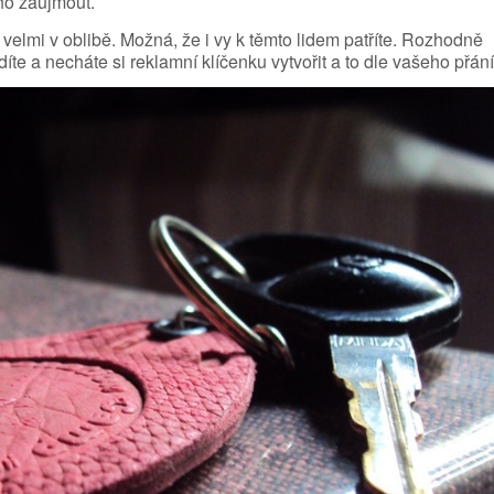
ho zaujmout.
ky velmi v oblibě. Možná, že i vy k těmto lidem patříte. Rozhodně
e a necháte si reklamní klíčenku vytvořit a to dle vašeho přání