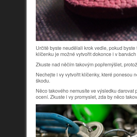
Určitě byste neudělali krok vedle, pokud byste
klíčenku je možné vytvořit dokonce i v barvách 
Zkuste nad něčím takovým popřemýšlet, proto
Nechejte i vy vytvořit klíčenky, které ponesou 
škodu.
Něco takového nemusíte ve výsledku darovat p
ocení. Zkuste i vy promyslet, zda by něco tak