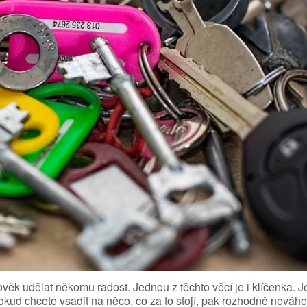
ověk udělat někomu radost. Jednou z těchto věcí je i klíčenka. J
kud chcete vsadit na něco, co za to stojí, pak rozhodně neváhe