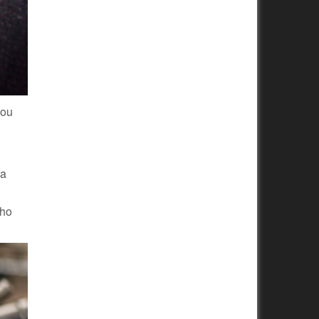
vou
na
ého