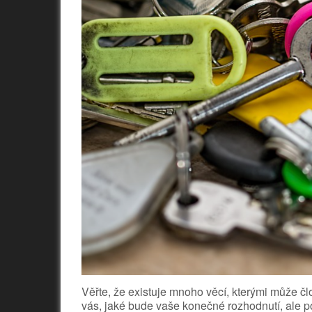
Věřte, že existuje mnoho věcí, kterými může čl
vás, jaké bude vaše konečné rozhodnutí, ale po