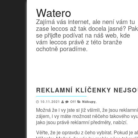
Watero
Zajímá vás internet, ale není vám tu
zase leccos až tak docela jasné? Pak
se přijďte podívat na náš web, kde
vám leccos právě z této branže
ochotně poradíme.
REKLAMNÍ KLÍČENKY NEJS
10.11.2021
Off
Nákupy
,
Možná že i vy jste si již všimli, že jsou rekl
zájem, i vy máte možnost něčeho takového využí
jako jsou právě reklamní předměty, nabízí.
Věřte, že je opravdu z čeho vybírat. Pokud je al