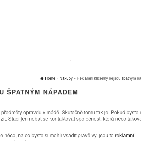
Home
»
Nákupy
» Reklamní klíčenky nejsou špatným 
OU ŠPATNÝM NÁPADEM
amní předměty opravdu v módě. Skutečně tomu tak je. Pokud byste 
t. Stačí jen nebát se kontaktovat společnost, která něco takov
e něco, na co byste si mohli vsadit právě vy, jsou to
reklamní