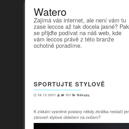
Watero
Zajímá vás internet, ale není vám tu
zase leccos až tak docela jasné? Pak
se přijďte podívat na náš web, kde
vám leccos právě z této branže
ochotně poradíme.
SPORTUJTE STYLOVĚ
26.12.2021
Off
Nákupy
,
K získání vysněné postavy někdy zkrátka nestačí jen up
zároveň stylové oblečení na cvičení?