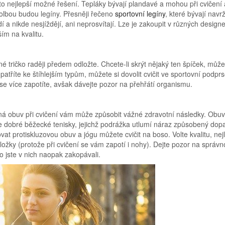
 to nejlepší možné řešení. Tepláky bývají plandavé a mohou při cvičení 
volbou budou legíny. Přesněji řečeno
sportovní legíny
, které bývají navr
dí a nikde nesjíždějí, ani neprosvítají. Lze je zakoupit v různých design
ím na kvalitu.
é tričko raději předem odložte. Chcete-li skrýt nějaký ten špíček, může
patříte ke štíhlejším typům, můžete si dovolit cvičit ve sportovní podpr
se více zapotíte, avšak dávejte pozor na přehřátí organismu.
tná obuv při cvičení vám může způsobit vážné zdravotní následky. Obuv
te dobré běžecké tenisky, jejichž podrážka utlumí náraz způsobený do
at protiskluzovou obuv a jógu můžete cvičit na boso. Volte kvalitu, nej
ložky (protože při cvičení se vám zapotí i nohy). Dejte pozor na správ
bo jste v nich naopak zakopávali.