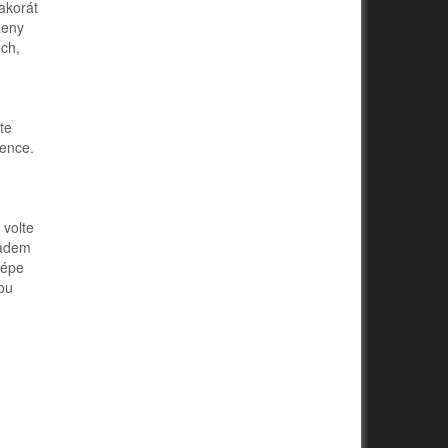
akorát
ženy
ech,
te
sence.
 volte
padem
lépe
nou