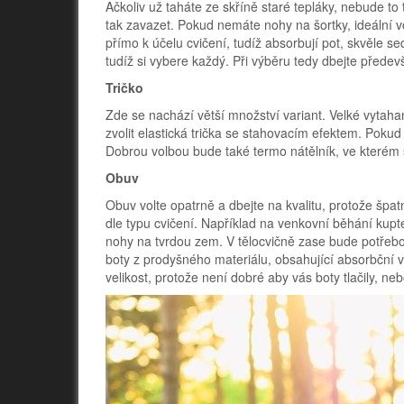
Ačkoliv už taháte ze skříně staré tepláky, nebude to
tak zavazet. Pokud nemáte nohy na šortky, ideální 
přímo k účelu cvičení, tudíž absorbují pot, skvěle se
tudíž si vybere každý. Při výběru tedy dbejte předevš
Tričko
Zde se nachází větší množství variant. Velké vytahan
zvolit elastická trička se stahovacím efektem. Pokud 
Dobrou volbou bude také termo nátělník, ve kterém 
Obuv
Obuv volte opatrně a dbejte na kvalitu, protože špa
dle typu cvičení. Například na venkovní běhání kup
nohy na tvrdou zem. V tělocvičně zase bude potřebov
boty z prodyšného materiálu, obsahující absorbční v
velikost, protože není dobré aby vás boty tlačily, ne