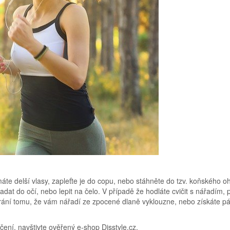
te delší vlasy, zapleťte je do copu, nebo stáhněte do tzv. koňského o
dat do očí, nebo lepit na čelo. V případě že hodláte cvičit s nářadím, 
zabrání tomu, že vám nářadí ze zpocené dlaně vyklouzne, nebo získáte pá
ičení, navštivte ověřený e-shop Disstyle.cz.