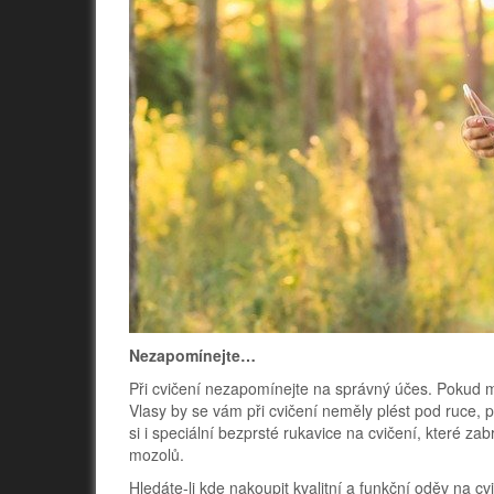
Nezapomínejte…
Při cvičení nezapomínejte na správný účes. Pokud má
Vlasy by se vám při cvičení neměly plést pod ruce, pa
si i speciální bezprsté rukavice na cvičení, které 
mozolů.
Hledáte-li kde nakoupit kvalitní a funkční oděv na cv