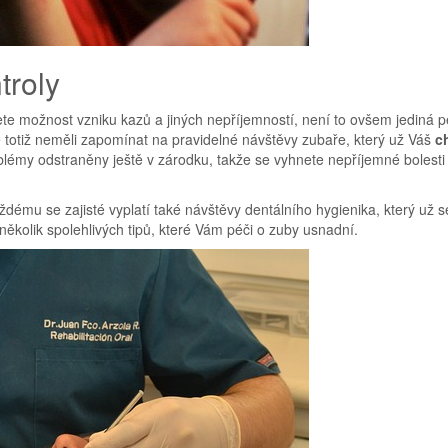
troly
jete možnost vzniku kazů a jiných nepříjemností, není to ovšem jediná p
 totiž neměli zapomínat na pravidelné návštěvy zubaře, který už Váš
c
blémy odstraněny ještě v zárodku, takže se vyhnete nepříjemné bolesti
ému se zajisté vyplatí také návštěvy dentálního hygienika, který už s
kolik spolehlivých tipů, které Vám péči o zuby usnadní.