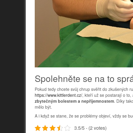
Spolehněte se na to spr
Pokud tedy chcete svůj chrup svěřit do zkušených ru
https://www.kittlerdent.cz/
, kteří už se postarají o t
zbytečným bolestem a nepříjemnostem
. Díky tak
mělo být.
A i když se stane, že se problémy objeví, vždy se b
3.5/5 - (2 votes)