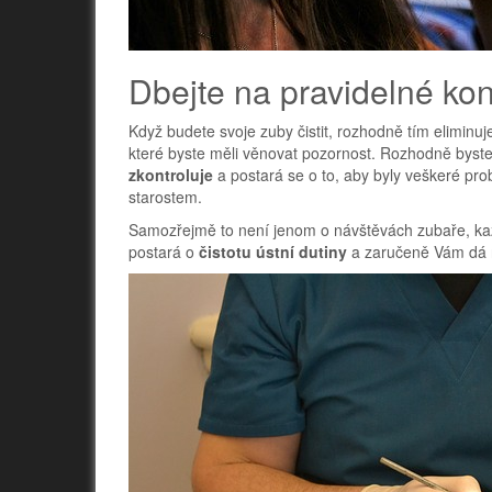
Dbejte na pravidelné kon
Když budete svoje zuby čistit, rozhodně tím eliminu
které byste měli věnovat pozornost. Rozhodně byste
zkontroluje
a postará se o to, aby byly veškeré pro
starostem.
Samozřejmě to není jenom o návštěvách zubaře, každ
postará o
čistotu ústní dutiny
a zaručeně Vám dá ně