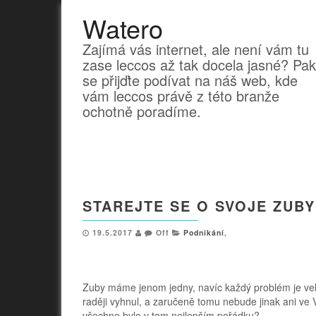
Watero
Zajímá vás internet, ale není vám tu
zase leccos až tak docela jasné? Pak
se přijďte podívat na náš web, kde
vám leccos právě z této branže
ochotně poradíme.
STAREJTE SE O SVOJE ZUBY
19.5.2017
Off
Podnikání
,
Zuby máme jenom jedny, navíc každý problém je veli
raději vyhnul, a zaručeně tomu nebude jinak ani ve 
všechno bylo v tom nejlepším pořádku?