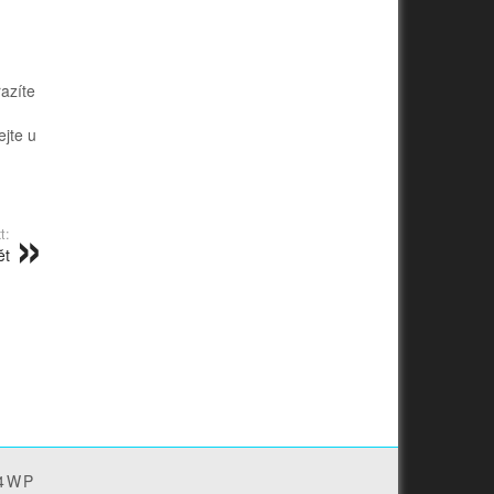
razíte
ejte u
t:
ět
4WP