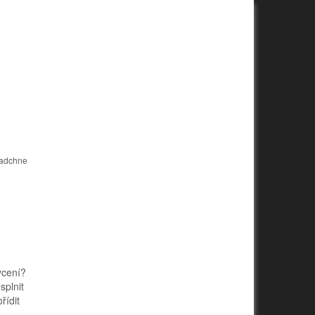
nadchne
ycení?
splnit
řídit