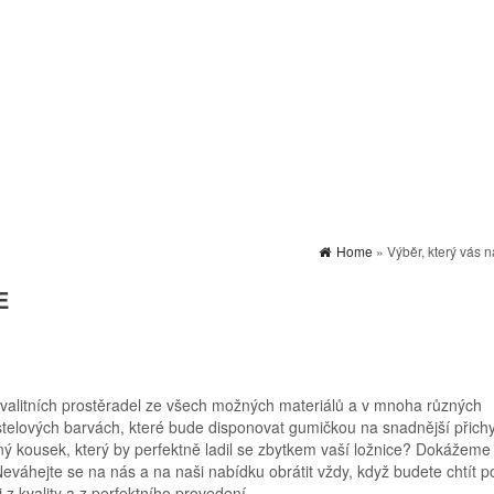
Home
» Výběr, který vás 
E
valitních
prostěradel
ze všech možných materiálů a v mnoha různých
astelových barvách, které bude disponovat gumičkou na snadnější přich
 kousek, který by perfektně ladil se zbytkem vaší ložnice? Dokážeme 
Neváhejte se na nás a na naši nabídku obrátit vždy, když budete chtít po
 z kvality a z perfektního provedení.