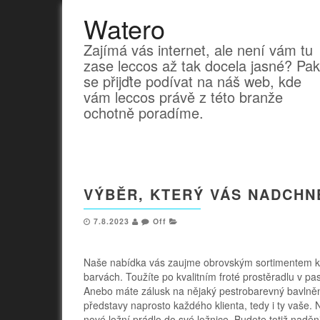
Watero
Zajímá vás internet, ale není vám tu
zase leccos až tak docela jasné? Pak
se přijďte podívat na náš web, kde
vám leccos právě z této branže
ochotně poradíme.
VÝBĚR, KTERÝ VÁS NADCHN
7.8.2023
Off
Naše nabídka vás zaujme obrovským sortimentem k
barvách. Toužíte po kvalitním froté prostěradlu v p
Anebo máte zálusk na nějaký pestrobarevný bavlněný
představy naprosto každého klienta, tedy i ty vaše. 
nové ložní prádlo do své ložnice. Budete totiž naděni