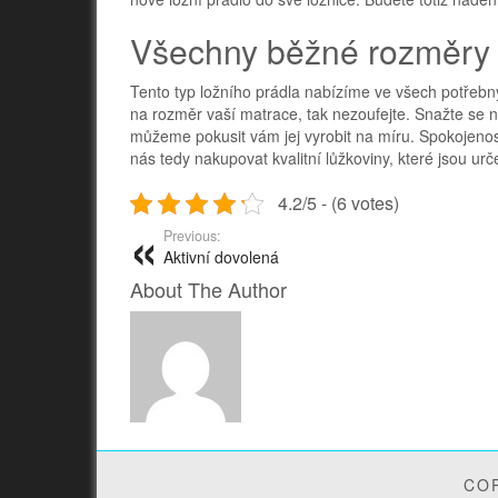
Všechny běžné rozměry
Tento typ ložního prádla nabízíme ve všech potřebný
na rozměr vaší matrace, tak nezoufejte. Snažte se 
můžeme pokusit vám jej vyrobit na míru. Spokojenost
nás tedy nakupovat kvalitní lůžkoviny, které jsou u
4.2/5 - (6 votes)
Previous:
Aktivní dovolená
About The Author
COP