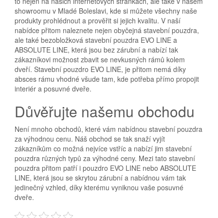
to nejen na našich internetových stránkách, ale také v našem
showroomu v Mladé Boleslavi, kde si můžete všechny naše
produkty prohlédnout a prověřit si jejich kvalitu. V naší
nabídce přitom naleznete nejen obyčejná stavební pouzdra,
ale také bezobložková stavební pouzdra EVO LINE a
ABSOLUTE LINE, která jsou bez zárubní a nabízí tak
zákazníkovi možnost zbavit se nevkusných rámů kolem
dveří. Stavební
pouzdro EVO LINE
, je přitom nemá díky
absces rámu vhodné všude tam, kde potřeba přímo propojit
interiér a posuvné dveře.
Důvěřujte našemu obchodu
Není mnoho obchodů, které vám nabídnou stavební pouzdra
za výhodnou cenu. Náš obchod se tak snaží vyjít
zákazníkům co možná nejvíce vstříc a nabízí jim stavební
pouzdra různých typů za výhodné ceny. Mezi tato stavební
pouzdra přitom patří i pouzdro EVO LINE nebo ABSOLUTE
LINE, která jsou se skrytou zárubní a nabídnou vám tak
jedinečný vzhled, díky kterému vyniknou vaše posuvné
dveře.