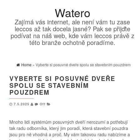
Watero
Zajímá vás internet, ale není vám tu zase
leccos až tak docela jasné? Pak se přijďte
podívat na náš web, kde vám leccos právě z
této branže ochotně poradíme.
Home
» Vyberte si posuvné dveře spolu se stavebním pouzdrem
VYBERTE SI POSUVNÉ DVEŘE
SPOLU SE STAVEBNÍM
POUZDREM
7.5.2025
Off
Mnoho lidí systémům posuvných dveří nerozumí a potřebují
tak radu odborníka, který jim poradí, která stavební pouzdra
jsou pro ně vhodná a proč. My vám takovou radu nabízíme a