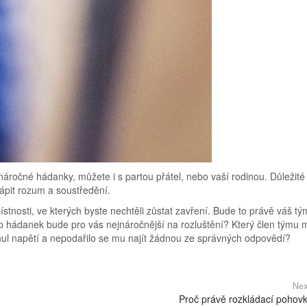
áročné hádanky, můžete i s partou přátel, nebo vaší rodinou. Důležité 
trápit rozum a soustředění.
stnosti, ve kterých byste nechtěli zůstat zavření. Bude to právě váš tý
yp hádanek bude pro vás nejnáročnější na rozluštění? Který člen týmu 
dnul napětí a nepodařilo se mu najít žádnou ze správných odpovědí?
Nex
Proč právě rozkládací pohov