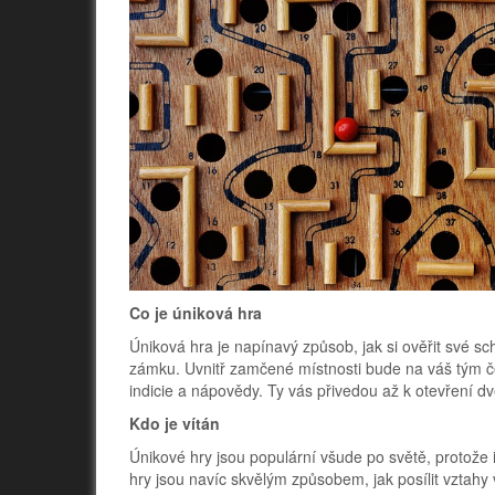
Co je úniková hra
Úniková hra je napínavý způsob, jak si ověřit své s
zámku. Uvnitř zamčené místnosti bude na váš tým če
indicie a nápovědy. Ty vás přivedou až k otevření dv
Kdo je vítán
Únikové hry jsou populární všude po světě, protože i 
hry jsou navíc skvělým způsobem, jak posílit vztahy