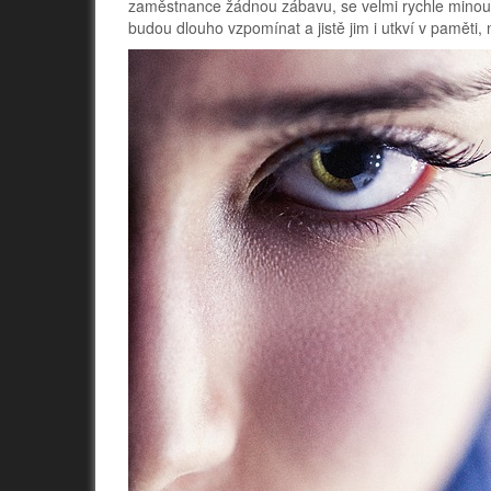
zaměstnance žádnou zábavu, se velmi rychle minou ú
budou dlouho vzpomínat a jistě jim i utkví v paměti,