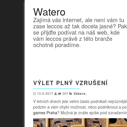
Watero
Zajímá vás internet, ale není vám tu
zase leccos až tak docela jasné? Pak
se přijďte podívat na náš web, kde
vám leccos právě z této branže
ochotně poradíme.
VÝLET PLNÝ VZRUŠENÍ
12.9.2017
Off
Zábava
,
V letních dnech jste velmi často podnikali nejrůznějš
podzim a vám chybí možnost, něco podniknout a poba
games Praha
? Možná je znáte spíše pod označením 