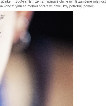
činkem. Buďte si jistí, že na napínavé chvíle uvnitř zamčené místnost
 na koho z týmu se mohou obrátit ve chvíli, kdy potřebují pomoc.