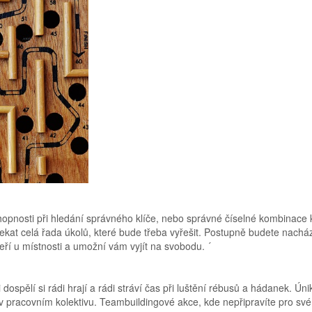
chopnosti při hledání správného klíče, nebo správné číselné kombinace 
kat celá řada úkolů, které bude třeba vyřešit. Postupně budete nachá
eří u místnosti a umožní vám vyjít na svobodu. ´
dospělí si rádi hrají a rádi stráví čas při luštění rébusů a hádanek. Ún
 v pracovním kolektivu. Teambuildingové akce, kde nepřipravíte pro své