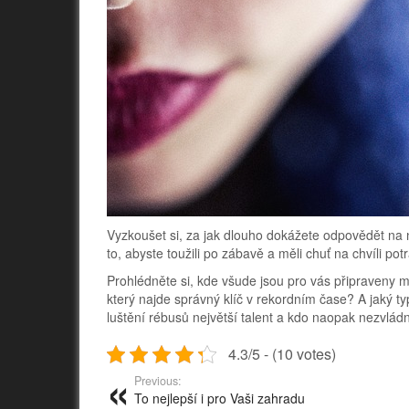
Vyzkoušet si, za jak dlouho dokážete odpovědět na n
to, abyste toužili po zábavě a měli chuť na chvíli po
Prohlédněte si, kde všude jsou pro vás připraveny mí
který najde správný klíč v rekordním čase? A jaký t
luštění rébusů největší talent a kdo naopak nezvlá
4.3/5 - (10 votes)
Previous:
To nejlepší i pro Vaši zahradu