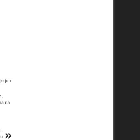
je jen
m,
má na
t:
ku