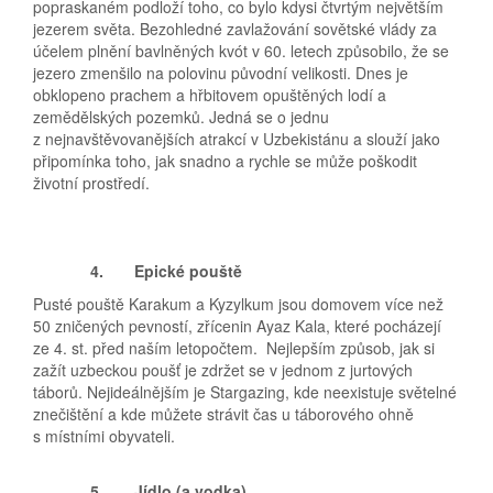
popraskaném podloží toho, co bylo kdysi čtvrtým největším
jezerem světa. Bezohledné zavlažování sovětské vlády za
účelem plnění bavlněných kvót v 60. letech způsobilo, že se
jezero zmenšilo na polovinu původní velikosti. Dnes je
obklopeno prachem a hřbitovem opuštěných lodí a
zemědělských pozemků. Jedná se o jednu
z nejnavštěvovanějších atrakcí v Uzbekistánu a slouží jako
připomínka toho, jak snadno a rychle se může poškodit
životní prostředí.
4.
Epické pouště
Pusté pouště Karakum a Kyzylkum jsou domovem více než
50 zničených pevností, zřícenin Ayaz Kala, které pocházejí
ze 4. st. před naším letopočtem.
Nejlepším způsob, jak si
zažít uzbeckou poušť je zdržet se v jednom z jurtových
táborů. Nejideálnějším je Stargazing, kde neexistuje světelné
znečištění a kde můžete strávit čas u táborového ohně
s místními obyvateli.
5.
Jídlo (a vodka)