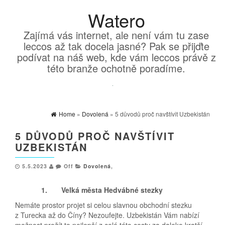
Watero
Zajímá vás internet, ale není vám tu zase
leccos až tak docela jasné? Pak se přijďte
podívat na náš web, kde vám leccos právě z
této branže ochotně poradíme.
Home
»
Dovolená
» 5 důvodů proč navštívit Uzbekistán
5 DŮVODŮ PROČ NAVŠTÍVIT
UZBEKISTÁN
5.5.2023
Off
Dovolená
,
1.
Velká města Hedvábné stezky
Nemáte prostor projet si celou slavnou obchodní stezku
z Turecka až do Číny? Nezoufejte. Uzbekistán Vám nabízí