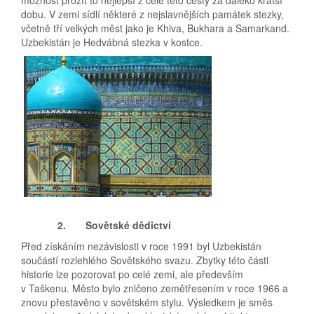
možnost prožít to nejlepší z celé této cesty za daleko kratší
dobu. V zemi sídlí některé z nejslavnějších památek stezky,
včetně tří velkých měst jako je Khiva, Bukhara a Samarkand.
Uzbekistán je Hedvábná stezka v kostce.
2.
Sovětské dědictví
Před získáním nezávislosti v roce 1991 byl Uzbekistán
součástí rozlehlého Sovětského svazu. Zbytky této části
historie lze pozorovat po celé zemi, ale především
v Taškenu. Město bylo zničeno zemětřesením v roce 1966 a
znovu přestavěno v sovětském stylu. Výsledkem je směs