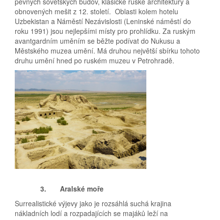
pevných sovětských budov, klasické ruské architektury a
obnovených mešit z 12. století.
Oblasti kolem hotelu
Uzbekistan a Náměstí Nezávislosti (Leninské náměstí do
roku 1991) jsou nejlepšími místy pro prohlídku. Za ruským
avantgardním uměním se běžte podívat do Nukusu a
Městského muzea umění. Má druhou největší sbírku tohoto
druhu umění hned po ruském muzeu v Petrohradě.
3.
Aralské moře
Surrealistické výjevy jako je rozsáhlá suchá krajina
nákladních lodí a rozpadajících se majáků leží na