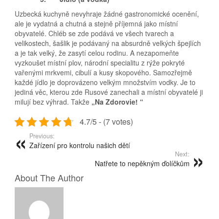
Uzbecká kuchyně nevyhraje žádné gastronomické ocenění,
ale je vydatná a chutná a stejně příjemná jako místní
obyvatelé. Chléb se zde podává ve všech tvarech a
velikostech, šašlik je podávaný na absurdně velkých špejlích
a je tak velký, že zasytí celou rodinu. A nezapomeňte
vyzkoušet místní plov, národní specialitu z rýže pokryté
vařenými mrkvemi, cibulí a kusy skopového. Samozřejmě
každé jídlo je doprovázeno velkým množstvím vodky. Je to
jediná věc, kterou zde Rusové zanechali a místní obyvatelé ji
milují bez výhrad. Takže
„Na Zdorovie!
“
4.7/5 - (7 votes)
Previous:
Zařízení pro kontrolu našich dětí
Next:
Natřete to nepěkným ďolíčkům
About The Author