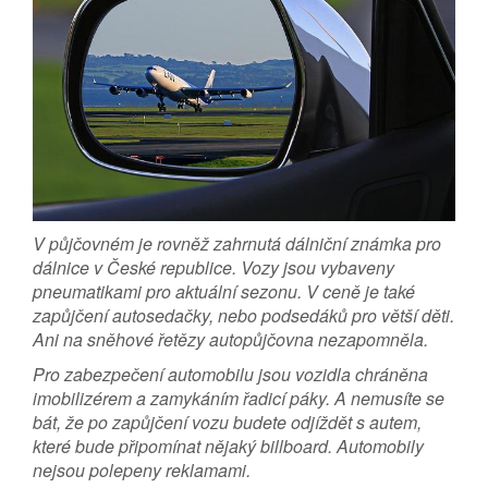
V půjčovném je rovněž zahrnutá dálniční známka pro
dálnice v České republice. Vozy jsou vybaveny
pneumatikami pro aktuální sezonu. V ceně je také
zapůjčení autosedačky, nebo podsedáků pro větší děti.
Ani na sněhové řetězy autopůjčovna nezapomněla.
Pro zabezpečení automobilu jsou vozidla chráněna
imobilizérem a zamykáním řadicí páky. A nemusíte se
bát, že po zapůjčení vozu budete odjíždět s autem,
které bude připomínat nějaký billboard. Automobily
nejsou polepeny reklamami.