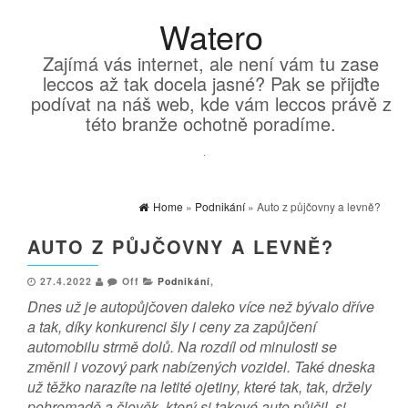
Watero
Zajímá vás internet, ale není vám tu zase
leccos až tak docela jasné? Pak se přijďte
podívat na náš web, kde vám leccos právě z
této branže ochotně poradíme.
Home
»
Podnikání
» Auto z půjčovny a levně?
AUTO Z PŮJČOVNY A LEVNĚ?
27.4.2022
Off
Podnikání
,
Dnes už je autopůjčoven daleko více než bývalo dříve
a tak, díky konkurenci šly i ceny za zapůjčení
automobilu strmě dolů. Na rozdíl od minulosti se
změnil i vozový park nabízených vozidel. Také dneska
už těžko narazíte na letité ojetiny, které tak, tak, držely
pohromadě a člověk, který si takové auto půjčil, si