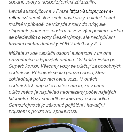
soudní, spory s nespokojenými zákazníky.
Levná autopůjčovna v Praze
https://autopujcovna-
milan.cz/
nemá sice zcela nové vozy, ostatně to ani
možné v případě, že vůz jde z ruky do ruky, ale
disponuje poměrně moderním vozovým parkem. Jedná
se především o vozy České výroby, ale nechybí ani
luxusní osobní dodávky FORD minibusy 8+1.
Můžete si zde zapůjčit osobní automobil v mnoha
provedeních a typových řadách. Od krátké Fabie po
Superb kombi. Všechny vozy se půjčují za podobných
podmínek. Půjčovné se liší pouze cenou, která
zohledňuje pořizovací cenu vozu. V oněch
podmínkách například naleznete to, že v ceně
půjčovného je například neomezený počet najetých
kilometrů. Vozy smí řídit neomezený počet řidičů.
Samozřejmostí je zákonné pojištění i havarijní
pojištění s pouze 5% spoluúčastí.