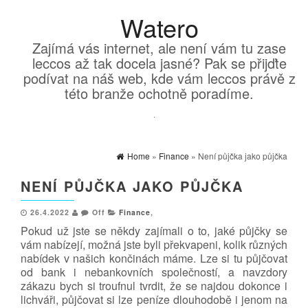
Watero
Zajímá vás internet, ale není vám tu zase
leccos až tak docela jasné? Pak se přijďte
podívat na náš web, kde vám leccos právě z
této branže ochotně poradíme.
Home
»
Finance
» Není půjčka jako půjčka
NENÍ PŮJČKA JAKO PŮJČKA
26.4.2022
Off
Finance
,
Pokud už jste se někdy zajímali o to, jaké půjčky se
vám nabízejí, možná jste byli překvapeni, kolik různých
nabídek v našich končinách máme. Lze si tu půjčovat
od bank i nebankovních společností, a navzdory
zákazu bych si troufnul tvrdit, že se najdou dokonce i
lichváři, půjčovat si lze peníze dlouhodobě i jenom na