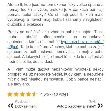
Ale co ti, kdo jsou na tom ekonomicky velice špatně a
nemají tudíž na výběr, protože je v bankách odmítají
pomalu automaticky? Co si mají počít ti, kteří málo
vydělávají a navrch mají třeba i záznamy v registrech
dlužníků a exekuce?
Pro ty se naštěstí také vhodná nabídka najde. Ti se
mohou obrátit přinejmenším na nebankovní
společnost, kde se jim nabízí
hypotéka bez dokládání
příjmů
. Ta je tu totiž pro všechny, kteří se mohou za její
splacení zaručit zástavou nemovitosti a mají z čeho
splácet. A takových lidí je i mezi těmi, kdo to mají právě
hodně složité, dost a dost.
A i vám může taková nebankovní hypotéka někdy
prospět. Až už nebudete vědět, kudy kam, a nebudete
mít nic než nějakou nemovitost. Což v bance nestačí,
ale tady ano.
4.5/5 - (10 votes)
Previous:
Next:
Doby se mění
Auto z půjčovny a levně?