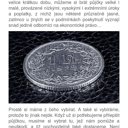
velice krátkou dobu, můžeme si brát půjčky velké i
malé, provázené nízkými, vysokými i extrémními úroky
a poplatky, z nichž jsou některé průzračně jasné,
zatímco u jiných se v podmínkách poskytnutí vyznají
snad jedině odborníci na ekonomické právo…
Prostě si máme z čeho vybírat. A také si vybíráme,
protože to jinak nejde. Když už si potřebujeme přilepšit
půjčkou, musíme si vybrat tu, jež nám pomůže a
neuškodí, a již pochopitelně také dostaneme. Není