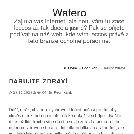
Watero
Zajímá vás internet, ale není vám tu zase
leccos až tak docela jasné? Pak se přijďte
podívat na náš web, kde vám leccos právě z
této branže ochotně poradíme.
Home
»
Podnikání
» Darujte zdraví
DARUJTE ZDRAVÍ
23.10.2023
Off
Podnikání
,
Déšť, mráz, chladno, sychravo, ideální počasí pro to, aby
člověk ofoukl nebo podlehl nějaké nakažlivé chřipce. Naštěstí
dnes už lidé trochu více dbají o sovje zdraví a podporují ho
nejenom zdravou stravou, dostatkem bílkovin a vitamínů, ale
volí také jako pomůcku bylinné čaje a vůbec sílu bylinek jako