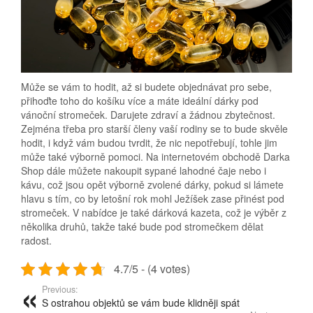
Může se vám to hodit, až si budete objednávat pro sebe,
přihoďte toho do košíku více a máte ideální dárky pod
vánoční stromeček. Darujete zdraví a žádnou zbytečnost.
Zejména třeba pro starší členy vaší rodiny se to bude skvěle
hodit, i když vám budou tvrdit, že nic nepotřebují, tohle jim
může také výborně pomoci. Na internetovém obchodě Darka
Shop dále můžete nakoupit sypané lahodné čaje nebo i
kávu, což jsou opět výborně zvolené dárky, pokud si lámete
hlavu s tím, co by letošní rok mohl Ježíšek zase přinést pod
stromeček. V nabídce je také dárková kazeta, což je výběr z
několika druhů, takže také bude pod stromečkem dělat
radost.
4.7/5 - (4 votes)
Previous:
S ostrahou objektů se vám bude klidněji spát