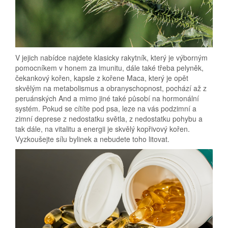
V jejich nabídce najdete klasicky rakytník, který je výborným
pomocníkem v honem za imunitu, dále také třeba pelyněk,
čekankový kořen, kapsle z kořene Maca, který je opět
skvělým na metabolismus a obranyschopnost, pochází až z
peruánských And a mimo jiné také působí na hormonální
systém. Pokud se cítíte pod psa, leze na vás podzimní a
zimní deprese z nedostatku světla, z nedostatku pohybu a
tak dále, na vitalitu a energii je skvělý kopřivový kořen.
Vyzkoušejte sílu bylinek a nebudete toho litovat.