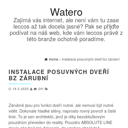
Watero
Zajímá vás internet, ale není vám tu zase
leccos až tak docela jasné? Pak se přijďte
podívat na náš web, kde vám leccos právě z
této branže ochotně poradíme.
Home
» Instalace posuvných dveří bz zárubní
INSTALACE POSUVNÝCH DVEŘÍ
BZ ZÁRUBNÍ
18.5.2025
Off
Zárubně jsou pro funkci dveří nutné, ale nemusí být nutně
vidět. Dokonale hladké stěny, naprosto rovný povrch a čisté
linie. To je sen architektů, jenž je díky bezobložkovým
pouzdrům převeden do reality. Pouzdro ABSOLUTE LINE