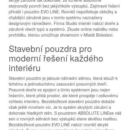
skryje zárubně tak dokonale, že vznikne absolutně
stejnorodý povrch bez jakýchkoliv výstupků. Zajímavé řešení
přináší i pouzdro EVO LINE. Rovněž nepotřebuje obložky a
chybějící zárubně jsou v tomto systému naznačeny
designovým rámečkem. Firma Studio interiér nabízí dveře a
zárubně všech typů a systémů. Zkuste online nabídku nebo
prohlídku, kterou umožňuje showroom v Mladé Boleslavi.
Stavební pouzdra pro
moderní řešení každého
interiéru
Stavební pouzdro je jakousi náhradní stěnou, která slouží k
tichému a jednoduchému zasouvání posuvných dveří.
Posuvné dveře ve spojení s tímto systémem jsou nejen
řešením, které přidá prostor, ale které prospěje i celkovému
vzhledu interiéru. Bezobložkové stavební pouzdro dokáže
však ještě mnohem víc. Je to systém skrytých zárubní a
dokonale hladkých stěn. S
pouzdrem ABSOLUTE LINE
se váš
sen o rovných stěnách bez výstupků stane skvělou realitou.
Bezobložkové pouzdro EVO LINE nabízí rovněž skryté