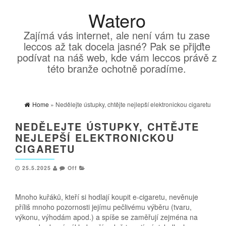
Watero
Zajímá vás internet, ale není vám tu zase
leccos až tak docela jasné? Pak se přijďte
podívat na náš web, kde vám leccos právě z
této branže ochotně poradíme.
Home
» Nedělejte ústupky, chtějte nejlepší elektronickou cigaretu
NEDĚLEJTE ÚSTUPKY, CHTĚJTE
NEJLEPŠÍ ELEKTRONICKOU
CIGARETU
25.5.2025
Off
Mnoho kuřáků, kteří si hodlají koupit e-cigaretu, nevěnuje
příliš mnoho pozornosti jejímu pečlivému výběru (tvaru,
výkonu, výhodám apod.) a spíše se zaměřují zejména na