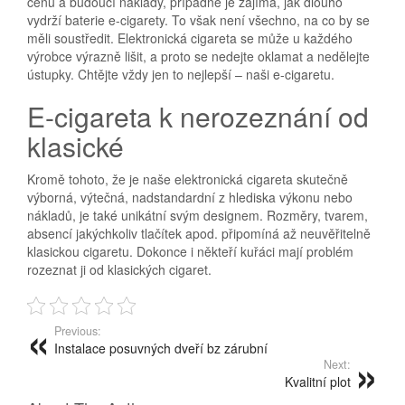
cenu a budoucí náklady, případně je zajímá, jak dlouho
vydrží baterie e-cigarety. To však není všechno, na co by se
měli soustředit. Elektronická cigareta se může u každého
výrobce výrazně lišit, a proto se nedejte oklamat a nedělejte
ústupky. Chtějte vždy jen to nejlepší – naši e-cigaretu.
E-cigareta k nerozeznání od
klasické
Kromě tohoto, že je naše
elektronická cigareta
skutečně
výborná, výtečná, nadstandardní z hlediska výkonu nebo
nákladů, je také unikátní svým designem. Rozměry, tvarem,
absencí jakýchkoliv tlačítek apod. připomíná až neuvěřitelně
klasickou cigaretu. Dokonce i někteří kuřáci mají problém
rozeznat ji od klasických cigaret.
Previous:
Instalace posuvných dveří bz zárubní
Next:
Kvalitní plot