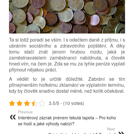
Ta si totiž poradí se vším. I s odečtem daně z příjmu, i s
ubráním sociálního a zdravotního pojištění. A díky
tomu stačí znát jenom hrubou mzdu, jaká je
zaměstnavatelem zaměstnanci nabídnuta, a člověk
hned vím, na čem je. Zda se mu za tyhle peníze vyplatí
přijmout nějakou práci.
A vědět to je určitě důležité. Zabrání se tím
přinejmenším hořkému zklamání ve výplatním termínu,
kdy by člověk snadno dostal méně, než kolik očekával.
3.5/5 - (10 votes)
Previous:
Interiérový zázrak jménem tekutá tapeta – Pro koho
se hodí a jaké výhody nabízí?
Next: