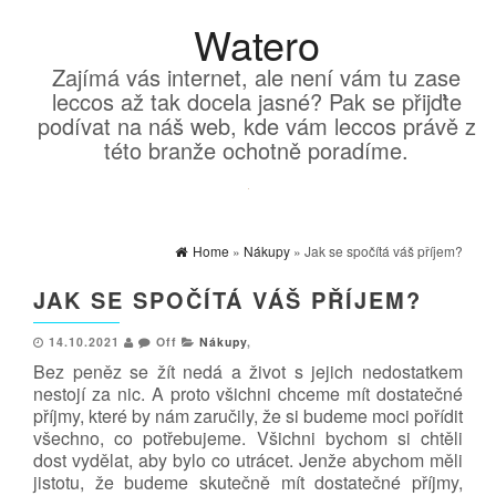
Watero
Zajímá vás internet, ale není vám tu zase
leccos až tak docela jasné? Pak se přijďte
podívat na náš web, kde vám leccos právě z
této branže ochotně poradíme.
Home
»
Nákupy
» Jak se spočítá váš příjem?
JAK SE SPOČÍTÁ VÁŠ PŘÍJEM?
14.10.2021
Off
Nákupy
,
Bez peněz se žít nedá a život s jejich nedostatkem
nestojí za nic. A proto všichni chceme mít dostatečné
příjmy, které by nám zaručily, že si budeme moci pořídit
všechno, co potřebujeme. Všichni bychom si chtěli
dost vydělat, aby bylo co utrácet. Jenže abychom měli
jistotu, že budeme skutečně mít dostatečné příjmy,