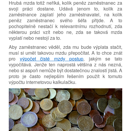
Hrubá mzda totiž neříká, kolik peněz zaměstnanec za
svoji práci dostane. Udává jenom to, kolik za
zaměstnance zaplatí jeho zaměstnavatel, na kolik
peněz zaměstnanec svého šéfa přijde. A to
pochopitelně nestačí k relevantnímu rozhodnutí, zda
některou práci vzít nebo ne, zda se taková mzda
vyplatí nebo nestojí za to.
Aby zaměstnanec věděl, zda mu bude výplata stačit,
musí si umět takovou mzdu přepočítat. A to chce znát
pro
výpočet čisté mzdy postup
, jakým se tato
vypočítává. Jenže ten naprostá většina z nás nezná,
nebo si aspoň nemůže být dostatečnou znalostí jistá. A
proto je často nejlepším řešením použít k tomuto
výpočtu internetovou kalkulačku.