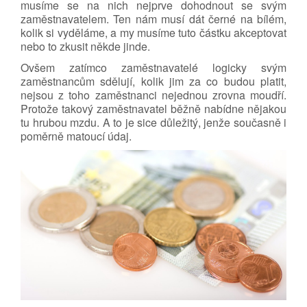
musíme se na nich nejprve dohodnout se svým
zaměstnavatelem. Ten nám musí dát černé na bílém,
kolik si vyděláme, a my musíme tuto částku akceptovat
nebo to zkusit někde jinde.
Ovšem zatímco zaměstnavatelé logicky svým
zaměstnancům sdělují, kolik jim za co budou platit,
nejsou z toho zaměstnanci nejednou zrovna moudří.
Protože takový zaměstnavatel běžně nabídne nějakou
tu hrubou mzdu. A to je sice důležitý, jenže současně i
poměrně matoucí údaj.