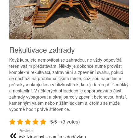
Rekultivace zahrady
Když kupujete nemovitost se zahradou, ne vždy odpovídá
terén vašim představám. Někdy je dokonce nutné provést
komplexní rekultivaci, zatravnění a zpevnění svahu, pokud
se nachází na problematickém místě, což jsou např. lesní
průseky a okraje lesa v blízkosti řek, kde je terén příliš měkký
a nestabilní. V některých případech je doporučováno část
zahrady vybagrovat a okraj parcely zpevnit betonovou hrází,
kamenným valem nebo nižším soklem a k tomu se může
výborně hodit právě štětovnice.
5/5 - (3 votes)
Previous:
Vyklízíme byt – sami a s dodávkou