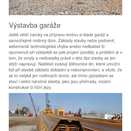
Výstavba garáže
Ještě větší nároky na přípravu terénu si klade garáž a
samozřejmě rodinný dům. Základy stavby nelze podcenit,
sebemenší technologická chyba anebo nedbalost či
opomenutí při výstavbě se pak projeví později, a problém je v
tom, že omyly a nedostatky právě v této fázi stavby se jen
stěží napravují. Naštěstí existují
štětovnice iiin
, které umožní
být při stavbě základů důkladní a nekompromisní, a vězte, že
se to netýká jen rodinných domů, ale tímto způsobem se
staví i velmi náročné stavby, jako jsou přehrady, mostní
konstrukce či říční jezy.