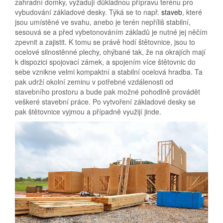
zahradní domky, vyžadují důkladnou přípravu terénu pro
vybudování základové desky. Týká se to např.
staveb
, které
jsou umístěné ve svahu, anebo je terén nepříliš stabilní,
sesouvá se a před vybetonováním základů je nutné jej něčím
zpevnit a zajistit. K tomu se právě hodí štětovnice, jsou to
ocelové silnostěnné plechy, ohýbané tak, že na okrajích mají
k dispozici spojovací zámek, a spojením více štětovnic do
sebe vznikne velmi kompaktní a stabilní ocelová hradba. Ta
pak udrží okolní zeminu v potřebné vzdálenosti od
stavebního prostoru a bude pak možné pohodlně provádět
veškeré stavební práce. Po vytvoření základové desky se
pak štětovnice vyjmou a případně využijí jinde.