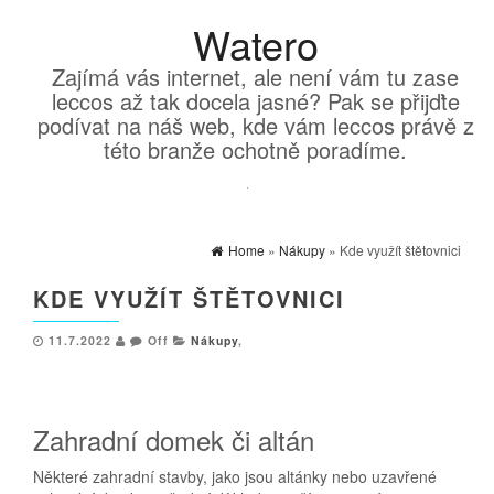
Watero
Zajímá vás internet, ale není vám tu zase
leccos až tak docela jasné? Pak se přijďte
podívat na náš web, kde vám leccos právě z
této branže ochotně poradíme.
Home
»
Nákupy
» Kde využít štětovnici
KDE VYUŽÍT ŠTĚTOVNICI
11.7.2022
Off
Nákupy
,
Zahradní domek či altán
Některé zahradní stavby, jako jsou altánky nebo uzavřené