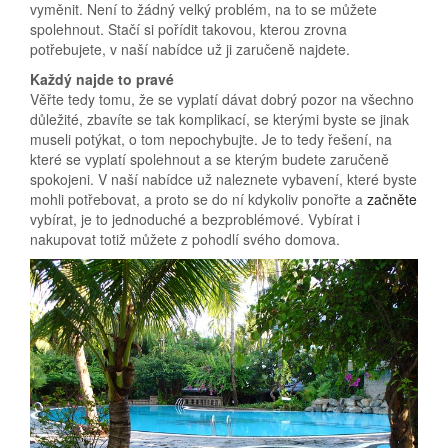
vyměnit. Není to žádný velký problém, na to se můžete
spolehnout. Stačí si pořídit takovou, kterou zrovna
potřebujete, v naší nabídce už ji zaručeně najdete.
Každý najde to pravé
Věřte tedy tomu, že se vyplatí dávat dobrý pozor na všechno
důležité, zbavíte se tak komplikací, se kterými byste se jinak
museli potýkat, o tom nepochybujte. Je to tedy řešení, na
které se vyplatí spolehnout a se kterým budete zaručeně
spokojeni. V naší nabídce už naleznete vybavení, které byste
mohli potřebovat, a proto se do ní kdykoliv ponořte a
začněte
vybírat, je to jednoduché a bezproblémové. Vybírat i
nakupovat totiž můžete z pohodlí svého domova.