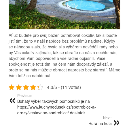
Ať už budete pro svůj bazén potřebovat cokoliv, tak si buďte
jistí tím, že to v naší nabídce bez problémů najdete. Kdyby
se náhodou stalo, že byste si s výběrem nevěděli rady nebo
by Vás cokoliv zajímalo, tak se obraťte na nás a nechte nás,
abychom Vám odpověděli a vše řádně objasnili. Vaše
spokojenost je totiž tím, na čem nám doopravdy záleží, a
proto se na nás můžete obracet naprosto bez starostí. Máme
Vám totiž co nabídnout.
4.3/5 - (11 votes)
Previous:
Bohatý výběr takových pomocníků je na
https://www.kuchynedusek.cz/spotrebice-a-
drezy/vestavene-spotrebice/ dostatek
Next:
Hurá na kola