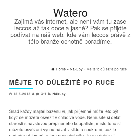
Watero
Zajímá vás internet, ale není vám tu zase
leccos až tak docela jasné? Pak se přijďte
podívat na náš web, kde vám leccos právě z
této branže ochotně poradíme.
Home
»
Nákupy
» Mějte to důležité po ruce
MĚJTE TO DŮLEŽITÉ PO RUCE
15.5.2018
Off
Nákupy
,
Snad každý majitel bazénu ví, jak příjemné může léto být,
když se můžete osvěžit v chladivé vodě. Nemusíte si dělat
starosti s návštěvou přeplněného koupaliště, místo toho si
můžete osvěžení vychutnávat v klidu a soukromí, což je
nadmíru příjemné, o tom nepochybujte. Je ale dobré si