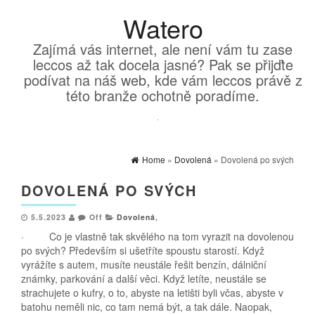
Watero
Zajímá vás internet, ale není vám tu zase
leccos až tak docela jasné? Pak se přijďte
podívat na náš web, kde vám leccos právě z
této branže ochotně poradíme.
Home
»
Dovolená
» Dovolená po svých
DOVOLENÁ PO SVÝCH
5.5.2023
Off
Dovolená
,
· Co je vlastně tak skvělého na tom vyrazit na dovolenou
po svých? Především si ušetříte spoustu starostí. Když
vyrážíte s autem, musíte neustále řešit benzín, dálniční
známky, parkování a další věci. Když letíte, neustále se
strachujete o kufry, o to, abyste na letišti byli včas, abyste v
batohu neměli nic, co tam nemá být, a tak dále. Naopak,