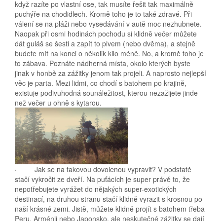
když razíte po vlastní ose, tak musíte řešit tak maximálně
puchýře na chodidlech. Kromě toho je to také zdravé. Při
válení se na pláži nebo vysedávání v autě moc nezhubnete.
Naopak při osmi hodinách pochodu si klidně večer můžete
dát guláš se šesti a zapít to pivem (nebo dvěma), a stejně
budete mít na konci o několik kilo méně. No, a kromě toho je
to zábava. Poznáte nádherná místa, okolo kterých byste
jinak v honbě za zážitky jenom tak projeli. A naprosto nejlepší
věc je parta. Mezi lidmi, co chodí s batohem po krajině,
existuje podivuhodná sounáležitost, kterou nezažijete jinde
než večer u ohně s kytarou.
· Jak se na takovou dovolenou vypravit? V podstatě
stačí vykročit ze dveří. Na puťácích je super právě to, že
nepotřebujete vyrážet do nějakých super-exotických
destinací, na druhou stranu stačí klidně vyrazit s krosnou po
naší krásné zemi. Jistě, můžete klidně projít s batohem třeba
Peru, Arménii nebo Japonsko, ale neskutečné zážitky se dají