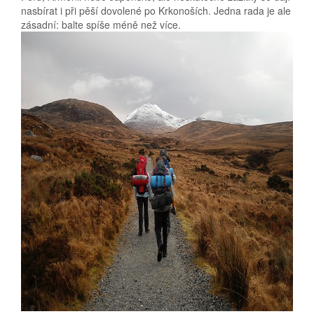
nasbírat i při pěší dovolené po Krkonoších. Jedna rada je ale
zásadní: balte spíše méně než více.