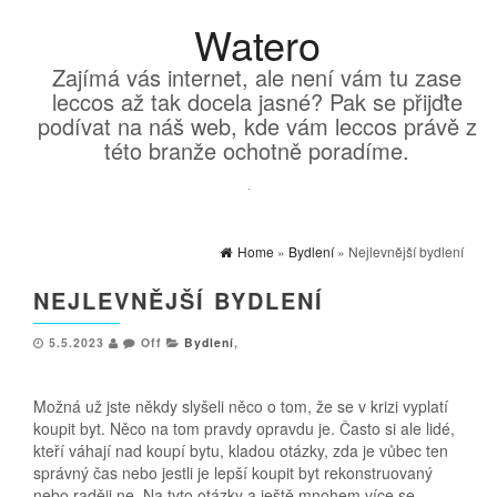
Watero
Zajímá vás internet, ale není vám tu zase
leccos až tak docela jasné? Pak se přijďte
podívat na náš web, kde vám leccos právě z
této branže ochotně poradíme.
Home
»
Bydlení
» Nejlevnější bydlení
NEJLEVNĚJŠÍ BYDLENÍ
5.5.2023
Off
Bydlení
,
Možná už jste někdy slyšeli něco o tom, že se v krizi vyplatí
koupit byt. Něco na tom pravdy opravdu je. Často si ale lidé,
kteří váhají nad koupí bytu, kladou otázky, zda je vůbec ten
správný čas nebo jestli je lepší koupit byt rekonstruovaný
nebo raději ne. Na tyto otázky a ještě mnohem více se