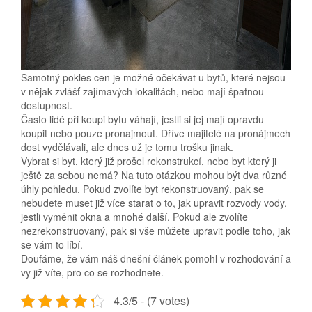
Samotný pokles cen je možné očekávat u bytů, které nejsou
v nějak zvlášť zajímavých lokalitách, nebo mají špatnou
dostupnost.
Často lidé při koupi bytu váhají, jestli si jej mají opravdu
koupit nebo pouze pronajmout. Dříve majitelé na pronájmech
dost vydělávali, ale dnes už je tomu trošku jinak.
Vybrat si byt, který již prošel rekonstrukcí, nebo byt který ji
ještě za sebou nemá? Na tuto otázkou mohou být dva různé
úhly pohledu. Pokud zvolíte byt rekonstruovaný, pak se
nebudete muset již více starat o to, jak upravit rozvody vody,
jestli vyměnit okna a mnohé další. Pokud ale zvolíte
nezrekonstruovaný, pak si vše můžete upravit podle toho, jak
se vám to líbí.
Doufáme, že vám náš dnešní článek pomohl v rozhodování a
vy již víte, pro co se rozhodnete.
4.3/5 - (7 votes)