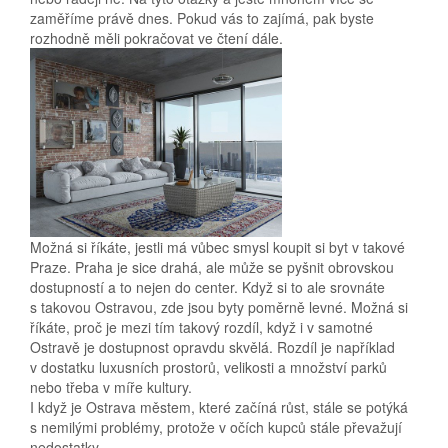
zaměříme právě dnes. Pokud vás to zajímá, pak byste
rozhodně měli pokračovat ve čtení dále.
Možná si říkáte, jestli má vůbec smysl koupit si byt v takové
Praze. Praha je sice drahá, ale může se pyšnit obrovskou
dostupností a to nejen do center. Když si to ale srovnáte
s takovou Ostravou, zde jsou byty poměrně levné. Možná si
říkáte, proč je mezi tím takový rozdíl, když i v samotné
Ostravě je dostupnost opravdu skvělá. Rozdíl je například
v dostatku luxusních prostorů, velikosti a množství parků
nebo třeba v míře kultury.
I když je Ostrava městem, které začíná růst, stále se potýká
s nemilými problémy, protože v očích kupců stále převažují
nedostatky.