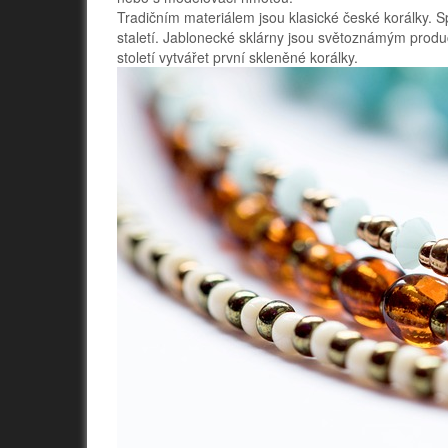
Tradičním materiálem jsou klasické české korálky. Sp
staletí. Jablonecké sklárny jsou světoznámým prod
století vytvářet první skleněné korálky.