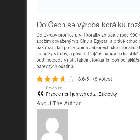
Do Čech se výroba korálků rozší
Do Evropy pronikly první korálky zhruba v roce 990 n
zbožím dováženým z Číny a Egypta, a právě odtud p
pak rozšířila i po Evropě a Jablonečtí skláři se sta
techniky výroby, a původní fajáns nahradilo klasick
buď metodou vinutí, tahem, foukáním pomocí sklářsk
barevných odstínů.
3.6/5 - (8 votes)
Previous:
Francie není jen výhled z „Eiffelovky“
About The Author