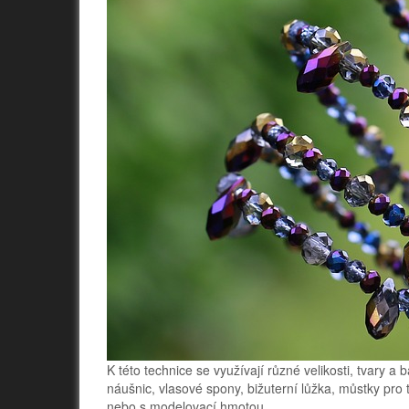
K této technice se využívají různé velikosti, tvary a
náušnic, vlasové spony, bižuterní lůžka, můstky pro
nebo s modelovací hmotou.