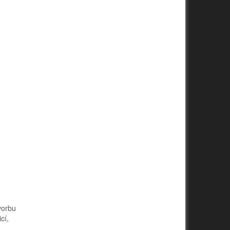
tvorbu
cí,