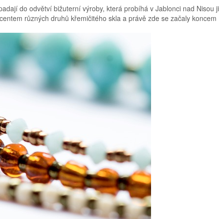
adají do odvětví bižuterní výroby, která probíhá v Jablonci nad Nisou j
ucentem různých druhů křemičitého skla a právě zde se začaly koncem 