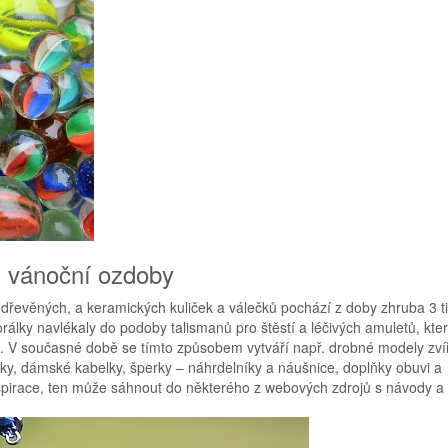
y, vánoční ozdoby
 dřevěných, a keramických kuliček a válečků pochází z doby zhruba 3 t
rálky navlékaly do podoby talismanů pro štěstí a léčivých amuletů, kte
. V současné době se tímto způsobem vytváří např. drobné modely zví
čky, dámské kabelky, šperky – náhrdelníky a náušnice, doplňky obuvi a
pirace, ten může sáhnout do některého z webových zdrojů s návody a