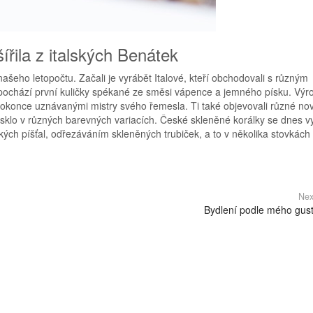
řila z italských Benátek
ašeho letopočtu. Začali je vyrábět Italové, kteří obchodovali s různým
ochází první kuličky spékané ze směsi vápence a jemného písku. Výr
li dokonce uznávanými mistry svého řemesla. Ti také objevovali různé no
é sklo v různých barevných variacích. České skleněné korálky se dnes v
ých píšťal, odřezáváním skleněných trubiček, a to v několika stovkách
Nex
Bydlení podle mého gus