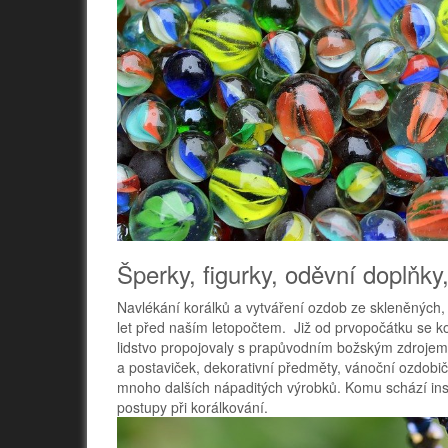
Šperky, figurky, oděvní doplňk
Navlékání korálků a vytváření ozdob ze skleněných,
let před naším letopočtem. Již od prvopočátku se ko
lidstvo propojovaly s prapůvodním božským zdrojem
a postaviček, dekorativní předměty, vánoční ozdobi
mnoho dalších nápaditých výrobků. Komu schází ins
postupy při korálkování.