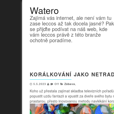
Watero
Zajímá vás internet, ale není vám tu
zase leccos až tak docela jasné? Pak
se přijďte podívat na náš web, kde
vám leccos právě z této branže
ochotně poradíme.
KORÁLKOVÁNÍ JAKO NETRAD
5.5.2023
Off
Zábava
,
Koho už přestala zajímat skladba televizních pořadů
popustit uzdu fantazii a vpustit za dveře svého bytu
prastarou, přesto inovovanou metodu navlékání korálk