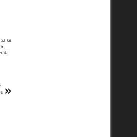
oba se
vé
yrábí
t:
ta