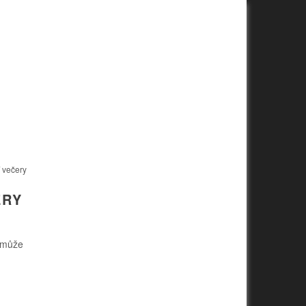
 večery
ERY
, může