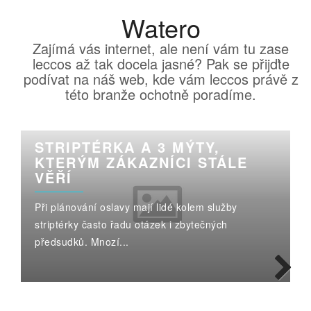
Watero
Zajímá vás internet, ale není vám tu zase
leccos až tak docela jasné? Pak se přijďte
podívat na náš web, kde vám leccos právě z
této branže ochotně poradíme.
STRIPTÉRKA A 3 MÝTY,
KTERÝM ZÁKAZNÍCI STÁLE
VĚŘÍ
Při plánování oslavy mají lidé kolem služby
striptérky často řadu otázek i zbytečných
předsudků. Mnozí...
Next