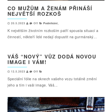
CO MUŽŮM A ŽENÁM PŘINÁŠÍ
NEJVĚTŠÍ ROZKOŠ
20.5.2023
Off
Podnikání
,
K největším životním rozkoším patří spousta situací a
činností, někteří lidé nedají dopustit na gurmánský...
VÁŠ “NOVÝ” VŮZ DODÁ NOVOU
IMAGE I VÁM!
12.5.2023
Off
Speciální fólie na oknech vašeho vozu totálně změní
jeho a tím i vaši image. Váš...