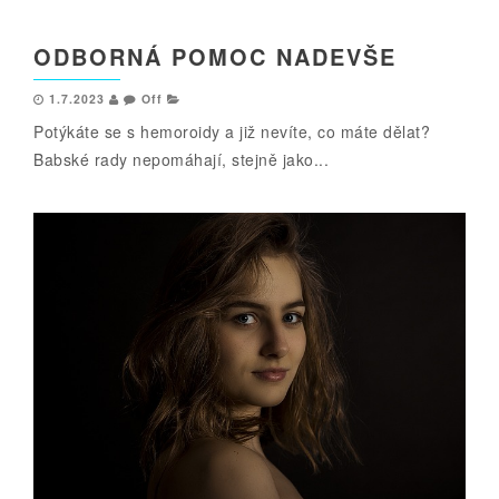
ODBORNÁ POMOC NADEVŠE
1.7.2023
Off
Potýkáte se s hemoroidy a již nevíte, co máte dělat?
Babské rady nepomáhají, stejně jako...