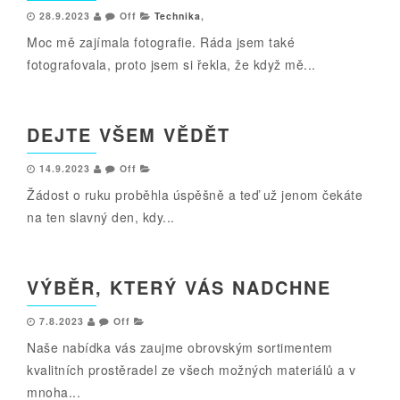
28.9.2023
Off
Technika
,
Moc mě zajímala fotografie. Ráda jsem také
fotografovala, proto jsem si řekla, že když mě...
DEJTE VŠEM VĚDĚT
14.9.2023
Off
Žádost o ruku proběhla úspěšně a teď už jenom čekáte
na ten slavný den, kdy...
VÝBĚR, KTERÝ VÁS NADCHNE
7.8.2023
Off
Naše nabídka vás zaujme obrovským sortimentem
kvalitních prostěradel ze všech možných materiálů a v
mnoha...