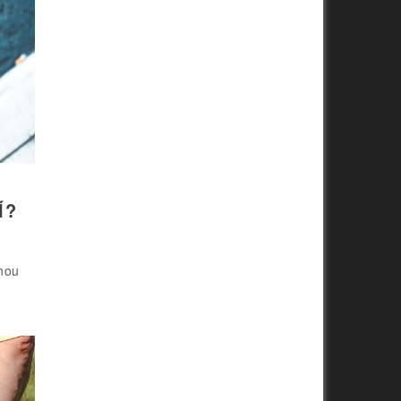
Í?
enou