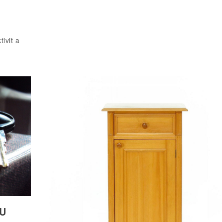
ivit a
U