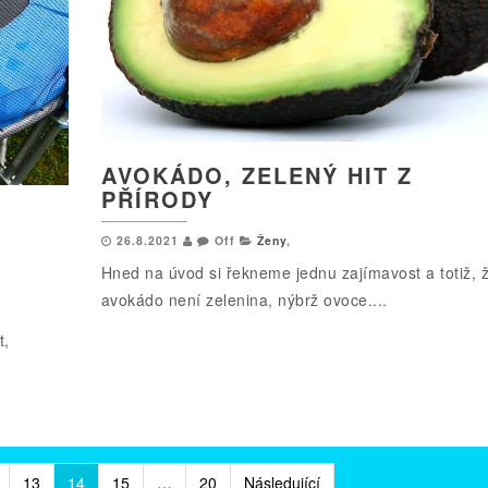
AVOKÁDO, ZELENÝ HIT Z
PŘÍRODY
26.8.2021
Off
Ženy
,
Hned na úvod si řekneme jednu zajímavost a totiž, 
avokádo není zelenina, nýbrž ovoce....
t,
13
14
15
…
20
Následující