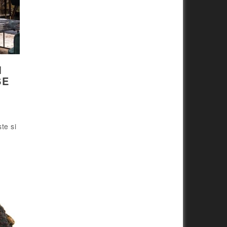
M
SE
te si