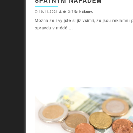
ŠPATNÝM NÁPADEM
10.11.2021
Off
Nákupy
,
Možná že i vy jste si již všimli, že jsou reklamní
opravdu v módě....