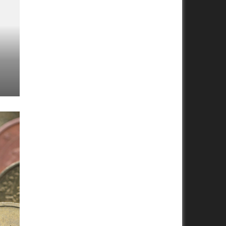
LETNÍ SÍDLA NA VENKOVĚ
Dovolená je v podstatě poměrně moderní záležitost. V min