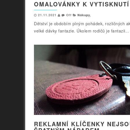
OMALOVÁNKY K VYTISKNUTÍ
21.11.2021
Off
Nákupy
,
Dětství je obdobím plným pohádek, rozličných akt
velké dávky fantazie. Úkolem rodičů je fantazii...
REKLAMNÍ KLÍČENKY NEJSO