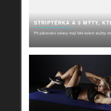
STRIPTÉRKA A 3 MÝTY, KT
Při plánování oslavy mají lidé kolem služby s