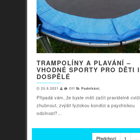
TRAMPOLÍNY A PLAVÁNÍ –
VHODNÉ SPORTY PRO DĚTI I
DOSPĚLÉ
25.9.2021
Off
Podnikání
,
Připadá vám, že byste měli začít pravidelně cviči
zhubnout, zvýšit fyzickou kondici a psychickou
odolnost?...
Stránkování
Předchozí
1
…