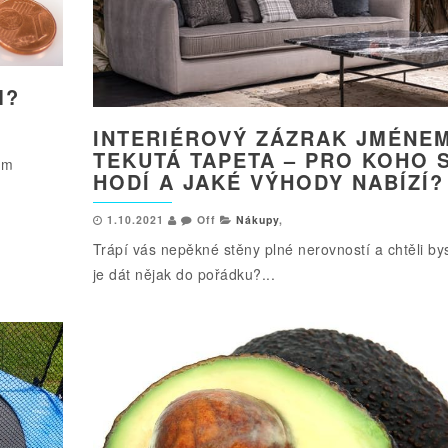
M?
INTERIÉROVÝ ZÁZRAK JMÉNE
TEKUTÁ TAPETA – PRO KOHO 
em
HODÍ A JAKÉ VÝHODY NABÍZÍ?
1.10.2021
Off
Nákupy
,
Trápí vás nepěkné stěny plné nerovností a chtěli bys
je dát nějak do pořádku?...